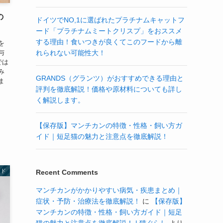
の
ドイツでNO,1に選ばれたプラチナムキャットフ
ード「プラチナムミートクリスプ」をおススメ
する理由！食いつきが良くてこのフードから離
を
与
れられない可能性大！
では
み
GRANDS（グランツ）がおすすめできる理由と
ま
評判を徹底解説！価格や原材料についても詳し
く解説します。
【保存版】マンチカンの特徴・性格・飼い方ガ
イド｜短足猫の魅力と注意点を徹底解説！
ード
Recent Comments
マンチカンがかかりやすい病気・疾患まとめ｜
症状・予防・治療法を徹底解説！
に
【保存版】
マンチカンの特徴・性格・飼い方ガイド｜短足