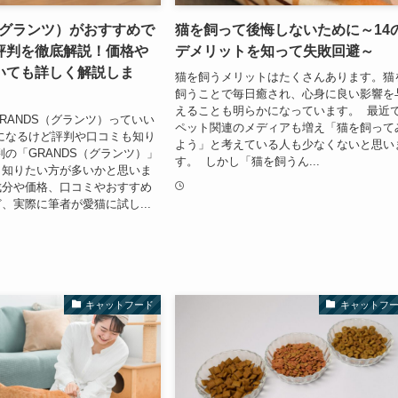
（グランツ）がおすすめで
猫を飼って後悔しないために～14
評判を徹底解説！価格や
デメリットを知って失敗回避～
いても詳しく解説しま
猫を飼うメリットはたくさんあります。猫
飼うことで毎日癒され、心身に良い影響を
えることも明らかになっています。 最近
RANDS（グランツ）っていい
ペット関連のメディアも増え「猫を飼って
になるけど評判や口コミも知り
よう」と考えている人も少なくないと思い
判の「GRANDS（グランツ）」
す。 しかし「猫を飼うん...
く知りたい方が多いかと思いま
成分や価格、口コミやおすすめ
、実際に筆者が愛猫に試し...
キャットフード
キャットフ