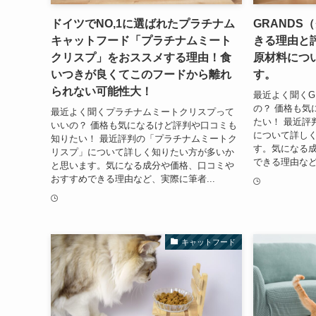
ドイツでNO,1に選ばれたプラチナム
GRANDS
キャットフード「プラチナムミート
きる理由と
クリスプ」をおススメする理由！食
原材料につ
いつきが良くてこのフードから離れ
す。
られない可能性大！
最近よく聞くG
の？ 価格も気
最近よく聞くプラチナムミートクリスプって
たい！ 最近評
いいの？ 価格も気になるけど評判や口コミも
について詳し
知りたい！ 最近評判の「プラチナムミートク
す。気になる
リスプ」について詳しく知りたい方が多いか
できる理由など
と思います。気になる成分や価格、口コミや
おすすめできる理由など、実際に筆者...
キャットフード